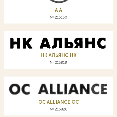
A А
№ 215150
НК АЛЬЯНС HK
№ 215819
OC ALLIANCE ОС
№ 215820