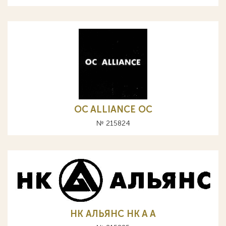
OC ALLIANCE ОС
№ 215824
НК АЛЬЯНС HK A А