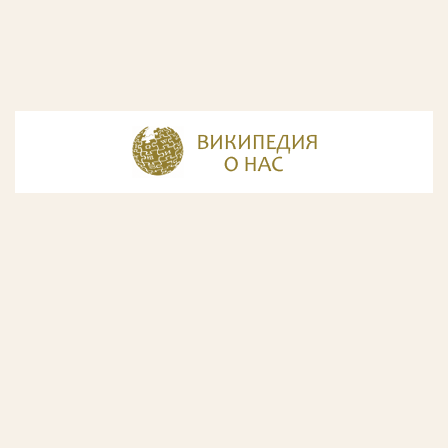
© Разработка и дизайн сайта
ООО «ИнфоДизайн»
, 2011—2026
© Фирма патентных поверенных ООО «Союзпатент»,
2018.
Годы образования Союзпатента совпали с периодом
расцвета искусства Русского Авангарда. Чтобы передать
дух той эпохи, мы использовали в дизайне нашего сайта
картины данного направления. Мы выражаем признательность
Государственной Третьяковской галерее за любезно предоставленную
возможность использовать следующие картины Аристарха Лентулова:
1. Собор Василия Блаженного; 2. Звон (Колокольня Ивана Великого); 3.