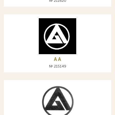
№ 211620
A А
№ 215149