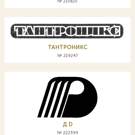
№ 215825
ТАНТРОНИКС
№ 219247
Д D
№ 222399