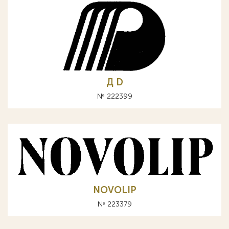
Д D
№ 222399
NOVOLIP
№ 223379