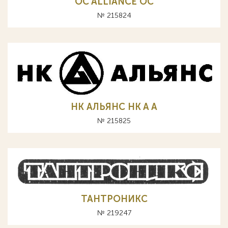
OC ALLIANCE ОС
№ 215824
НК АЛЬЯНС HK A А
№ 215825
ТАНТРОНИКС
№ 219247