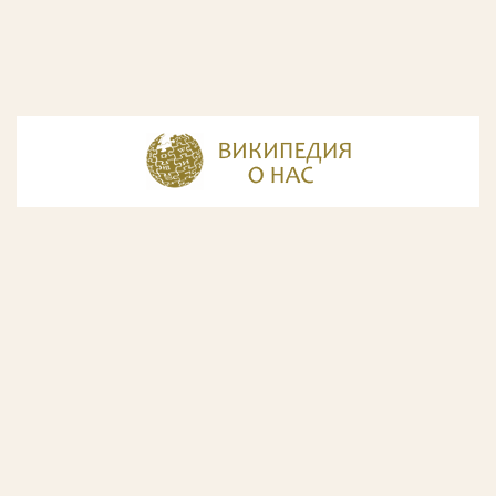
© Разработка и дизайн сайта
ООО «ИнфоДизайн»
, 2011—2026
© Фирма патентных поверенных ООО «Союзпатент»,
2018.
Годы образования Союзпатента совпали с периодом
расцвета искусства Русского Авангарда. Чтобы передать
дух той эпохи, мы использовали в дизайне нашего сайта
картины данного направления. Мы выражаем признательность
Государственной Третьяковской галерее за любезно предоставленную
возможность использовать следующие картины Аристарха Лентулова:
1. Собор Василия Блаженного; 2. Звон (Колокольня Ивана Великого); 3.