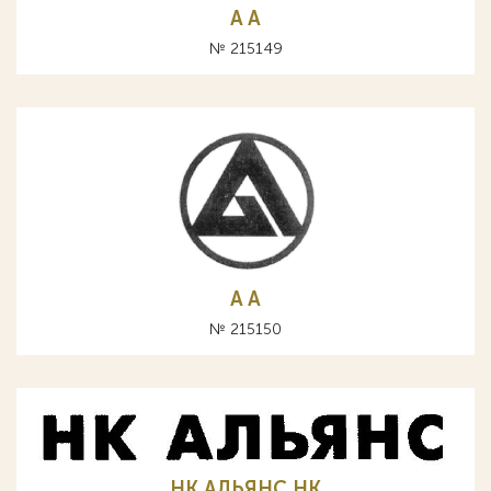
A А
№ 215149
A А
№ 215150
НК АЛЬЯНС HK