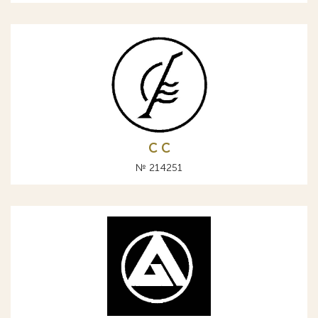
С C
№ 214251