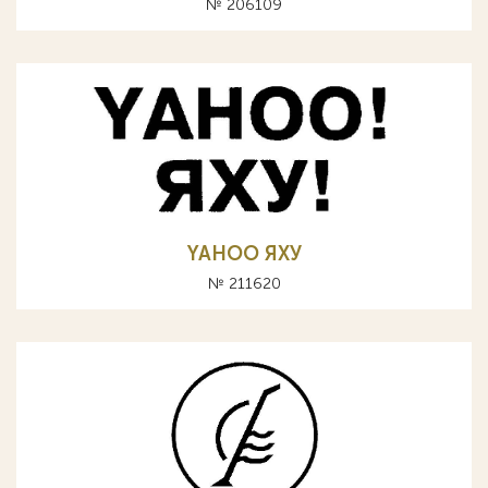
№ 206109
YAHOO ЯХУ
№ 211620