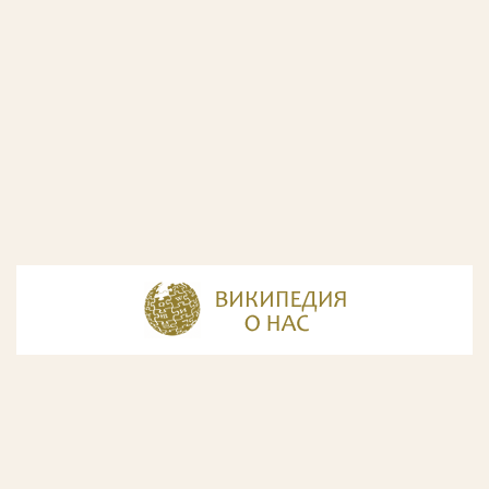
© Разработка и дизайн сайта
ООО «ИнфоДизайн»
, 2011—2026
© Фирма патентных поверенных ООО «Союзпатент»,
2018.