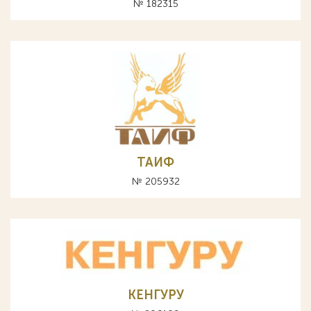
№ 182315
ТАИФ
№ 205932
КЕНГУРУ