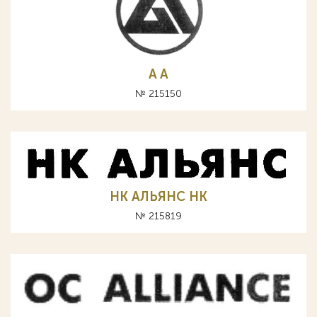
A А
№ 215150
НК АЛЬЯНС HK
№ 215819