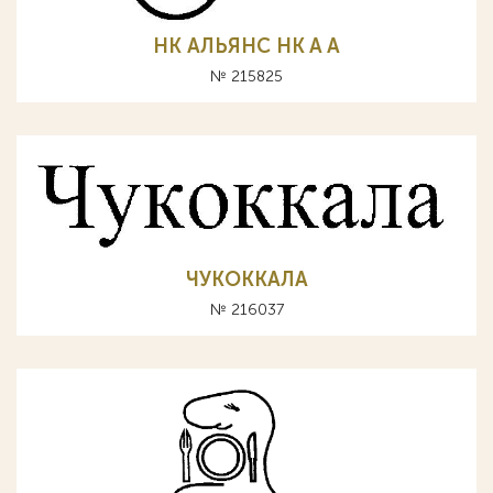
НК АЛЬЯНС HK A А
№ 215825
ЧУКОККАЛА
№ 216037