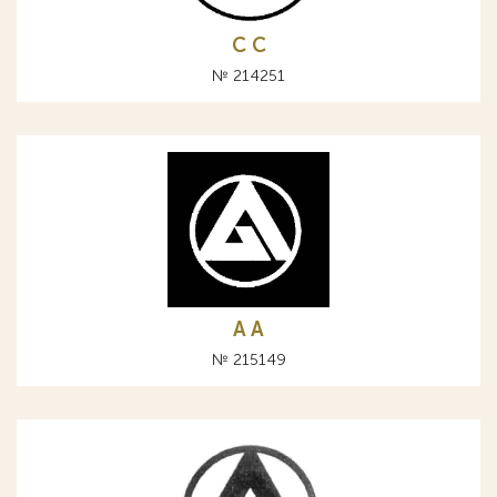
С C
№ 214251
A А
№ 215149