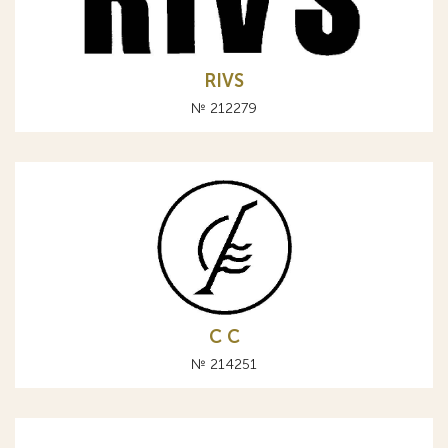
RIVS
№ 212279
С C
№ 214251