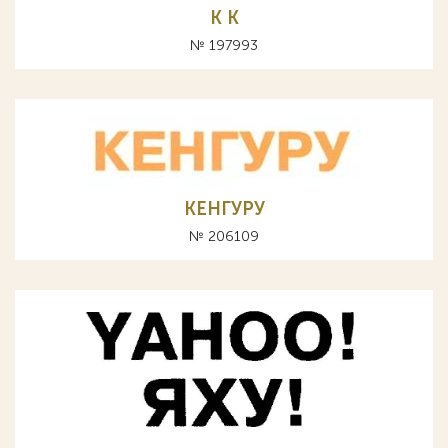
К K
№ 197993
КЕНГУРУ
№ 206109