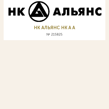
НК АЛЬЯНС HK A А
№ 215825