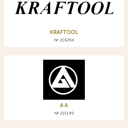
KRAFTOOL
№ 214294
A А
№ 215149