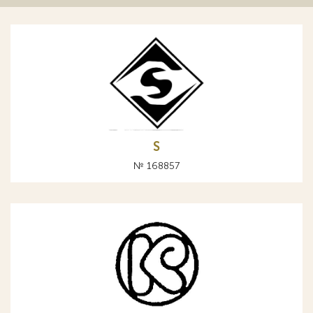
S
№ 168857