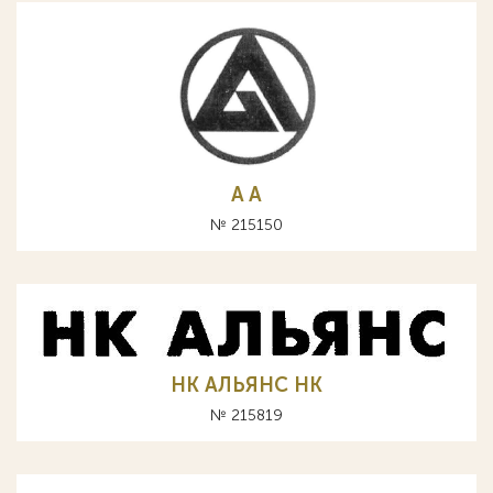
A А
№ 215150
НК АЛЬЯНС HK
№ 215819