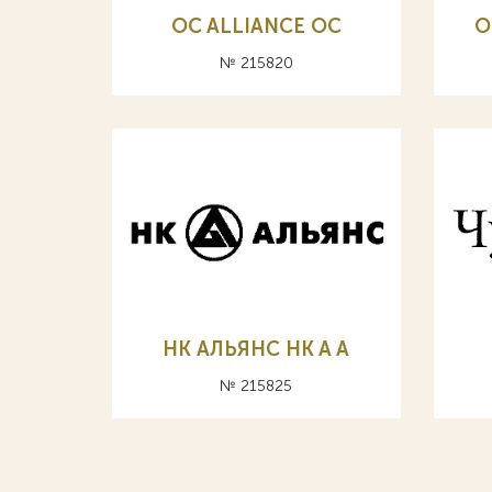
OC ALLIANCE ОС
O
№ 215820
НК АЛЬЯНС HK A А
№ 215825