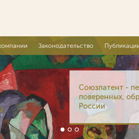
компании
Законодательство
Публикаци
Союзпатент - п
поверенных, об
России