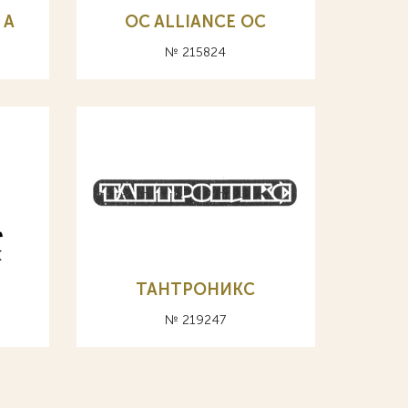
 А
OC ALLIANCE ОС
№ 215824
ТАНТРОНИКС
№ 219247