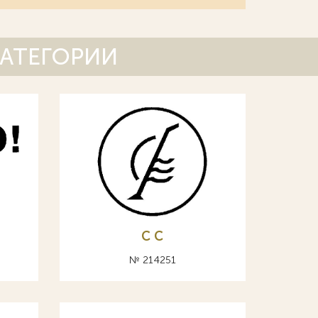
КАТЕГОРИИ
С C
№ 214251