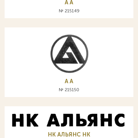
A А
№ 215149
A А
№ 215150
НК АЛЬЯНС HK