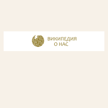
© Разработка и дизайн сайта
ООО «ИнфоДизайн»
, 2011—2026
© Фирма патентных поверенных ООО «Союзпатент»,
2018.
Годы образования Союзпатента совпали с периодом
расцвета искусства Русского Авангарда. Чтобы передать
дух той эпохи, мы использовали в дизайне нашего сайта
картины данного направления. Мы выражаем признательность
Государственной Третьяковской галерее за любезно предоставленную
возможность использовать следующие картины Аристарха Лентулова: