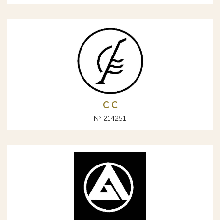
С C
№ 214251