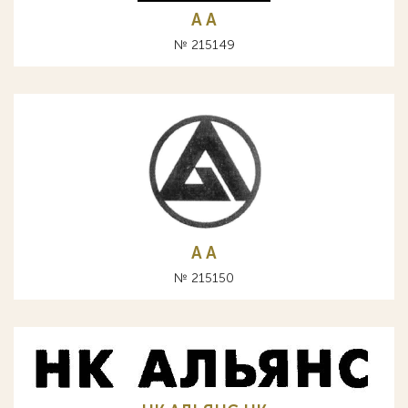
A А
№ 215149
A А
№ 215150