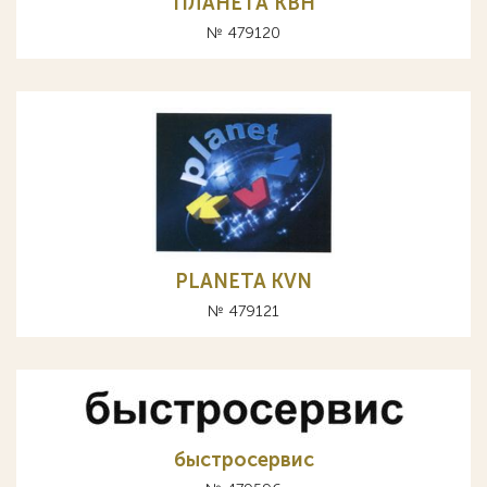
ПЛАНЕТА КВН
№ 479120
PLANETA KVN
№ 479121
быстросервис