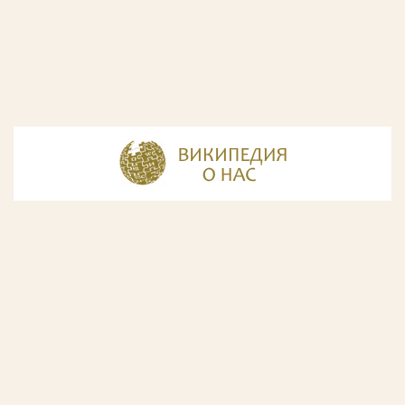
© Разработка и дизайн сайта
ООО «ИнфоДизайн»
, 2011—2026
© Фирма патентных поверенных ООО «Союзпатент»,
2018.
Годы образования Союзпатента совпали с периодом
расцвета искусства Русского Авангарда. Чтобы передать
дух той эпохи, мы использовали в дизайне нашего сайта
картины данного направления. Мы выражаем признательность
Государственной Третьяковской галерее за любезно предоставленную