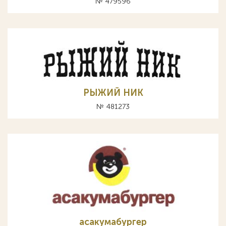
№ 479596
РЫЖИЙ НИК
№ 481273
асакумабургер