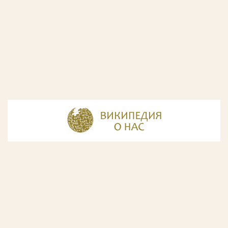
© Разработка и дизайн сайта
ООО «ИнфоДизайн»
, 2011—2026
© Фирма патентных поверенных ООО «Союзпатент»,
2018.
Годы образования Союзпатента совпали с периодом