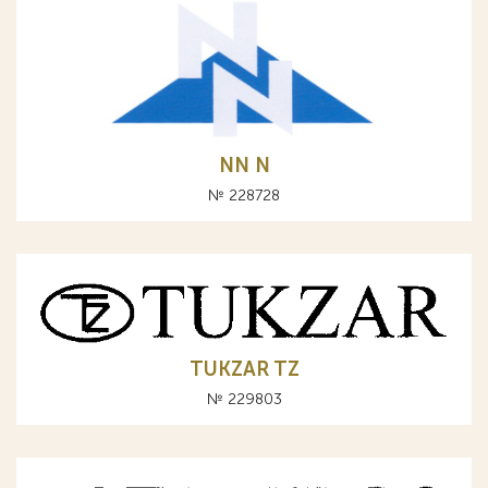
NN N
№ 228728
TUKZAR TZ
№ 229803