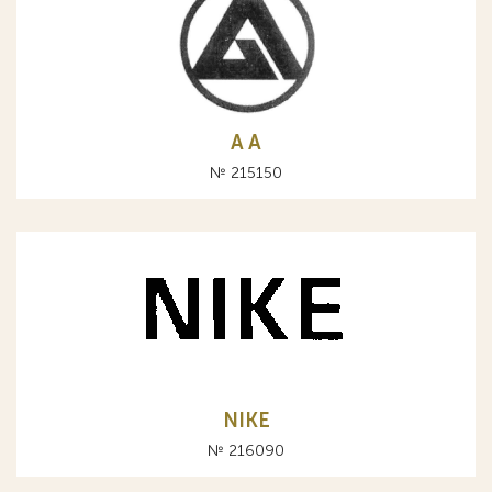
A А
№ 215150
NIKE
№ 216090