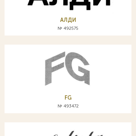
АЛДИ
№ 492575
FG
№ 493472