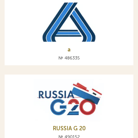
а
№ 486335
RUSSIA G 20
№ 490152