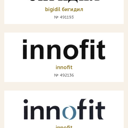
bigidil бигидил
№ 491193
innofit
№ 492136
innofit