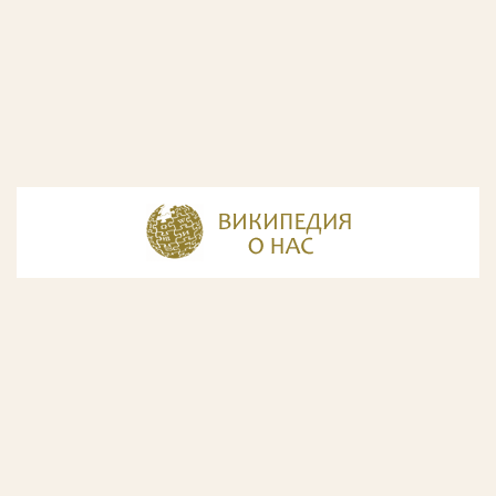
© Разработка и дизайн сайта
ООО «ИнфоДизайн»
, 2011—2026
© Фирма патентных поверенных ООО «Союзпатент»,
2018.
Годы образования Союзпатента совпали с периодом
расцвета искусства Русского Авангарда. Чтобы передать
дух той эпохи, мы использовали в дизайне нашего сайта