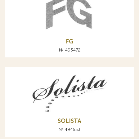
FG
№ 493472
SOLISTA
№ 494553