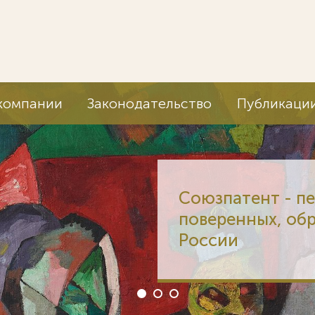
компании
Законодательство
Публикаци
Союзпатент - п
поверенных, об
России