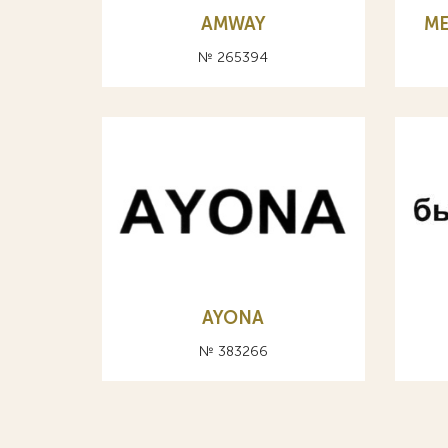
AMWAY
ME
№ 265394
AYONA
№ 383266