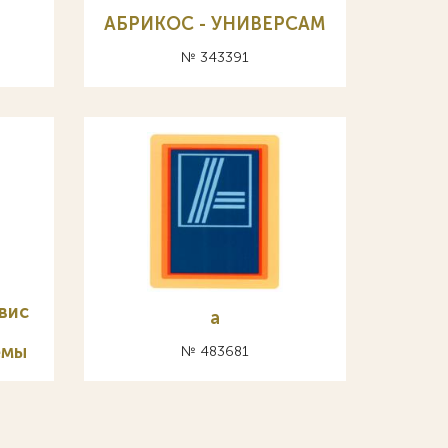
АБРИКОС - УНИВЕРСАМ
№ 343391
вис
а
емы
№ 483681