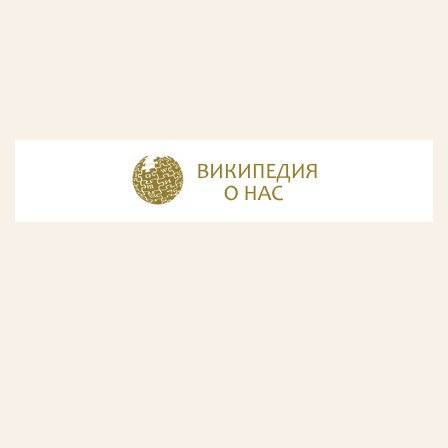
© Разработка и дизайн сайта
ООО «ИнфоДизайн»
, 2011—2026
© Фирма патентных поверенных ООО «Союзпатент»,
2018.
Годы образования Союзпатента совпали с периодом
расцвета искусства Русского Авангарда. Чтобы передать
дух той эпохи, мы использовали в дизайне нашего сайта
картины данного направления. Мы выражаем признательность
Государственной Третьяковской галерее за любезно предоставленную