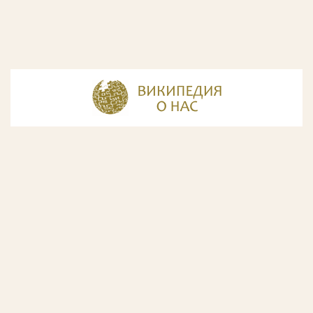
© Разработка и дизайн сайта
ООО «ИнфоДизайн»
, 2011—2026
© Фирма патентных поверенных ООО «Союзпатент»,
2018.
Годы образования Союзпатента совпали с периодом
расцвета искусства Русского Авангарда. Чтобы передать
дух той эпохи, мы использовали в дизайне нашего сайта
картины данного направления. Мы выражаем признательность
Государственной Третьяковской галерее за любезно предоставленную
возможность использовать следующие картины Аристарха Лентулова:
1. Собор Василия Блаженного; 2. Звон (Колокольня Ивана Великого); 3.
Ворота с башней. Новый Иерусалим; 4. Тверской бульвар