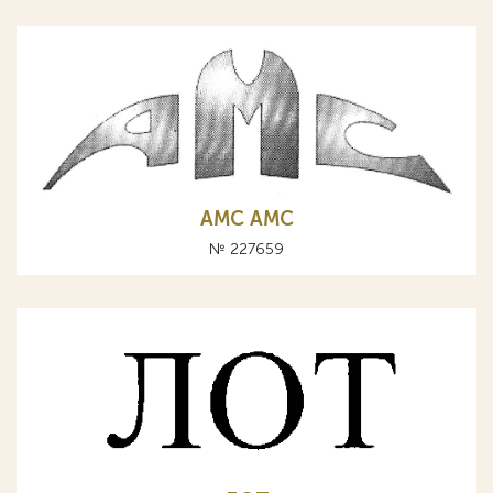
AMC АМС
№ 227659