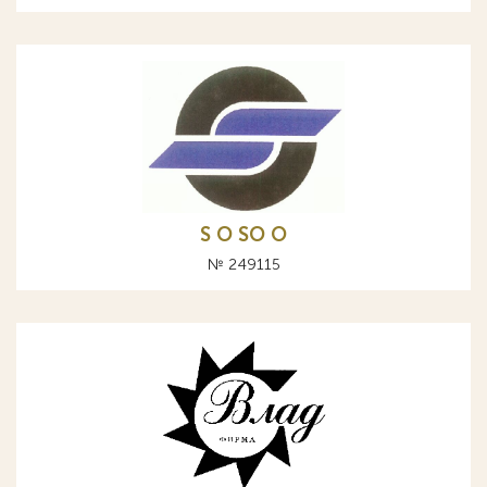
S O SO О
№ 249115