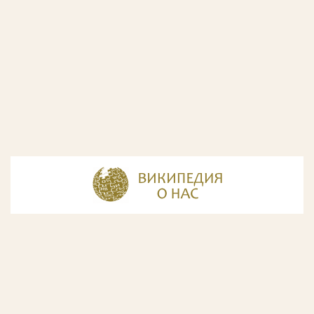
© Разработка и дизайн сайта
ООО «ИнфоДизайн»
, 2011—2026
© Фирма патентных поверенных ООО «Союзпатент»,
2018.