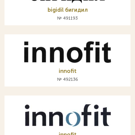
bigidil бигидил
№ 491193
innofit
№ 492136
innofit