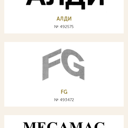
АЛДИ
№ 492575
FG
№ 493472