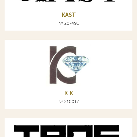
KAST
№ 207491
K К
№ 210017