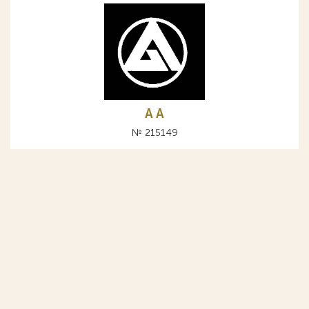
A А
№ 215149