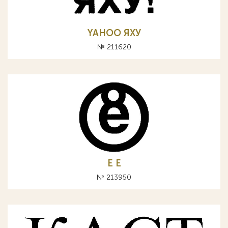
YAHOO ЯХУ
№ 211620
E Е
№ 213950