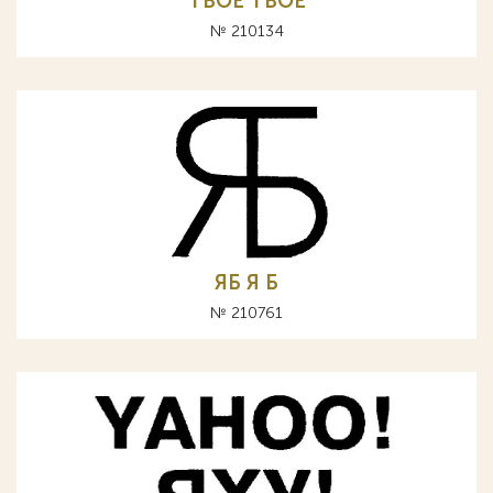
TBOE ТВОЕ
№ 210134
ЯБ Я Б
№ 210761