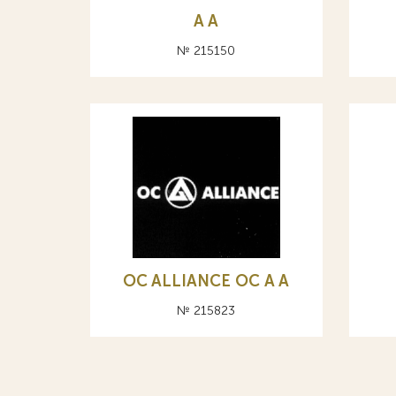
A А
№ 215150
OC ALLIANCE ОС A А
№ 215823