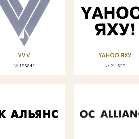
VV V
YAHOO ЯХУ
№ 195842
№ 211620