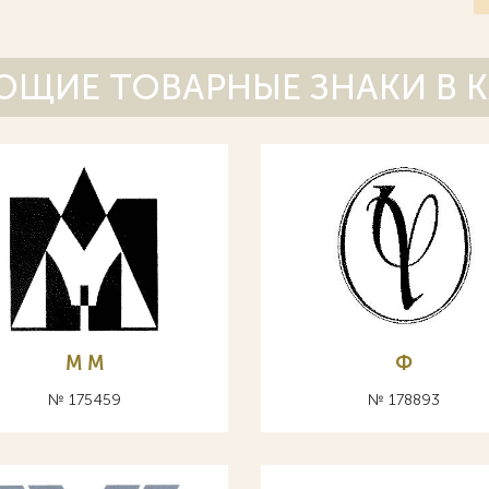
ЩИЕ ТОВАРНЫЕ ЗНАКИ В 
М M
Ф
№ 175459
№ 178893