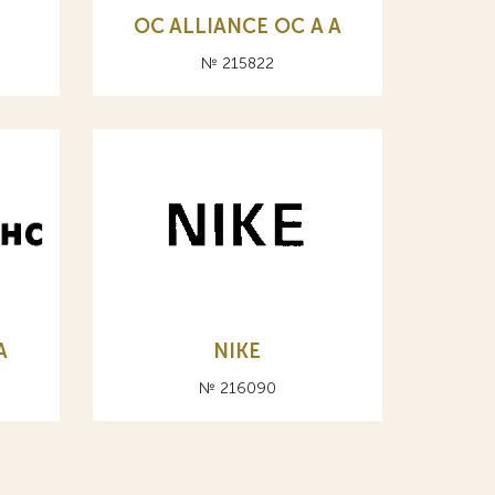
OC ALLIANCE ОС A А
№ 215822
А
NIKE
№ 216090