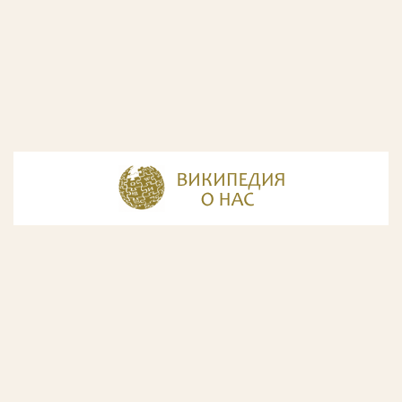
© Разработка и дизайн сайта
ООО «ИнфоДизайн»
, 2011—2026
© Фирма патентных поверенных ООО «Союзпатент»,
2018.
Годы образования Союзпатента совпали с периодом
расцвета искусства Русского Авангарда. Чтобы передать
дух той эпохи, мы использовали в дизайне нашего сайта