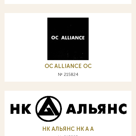
OC ALLIANCE ОС
№ 215824
НК АЛЬЯНС HK A А