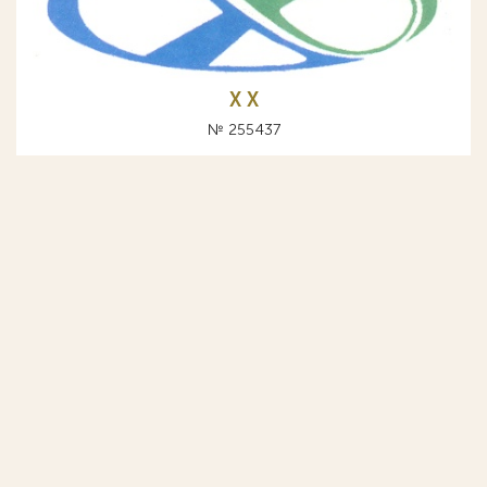
Х X
№ 255437