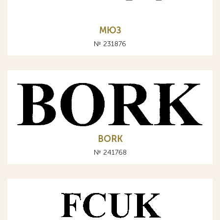
МЮЗ
№ 231876
BORK
№ 241768