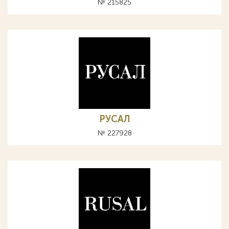
№ 215825
РУСАЛ
№ 227928