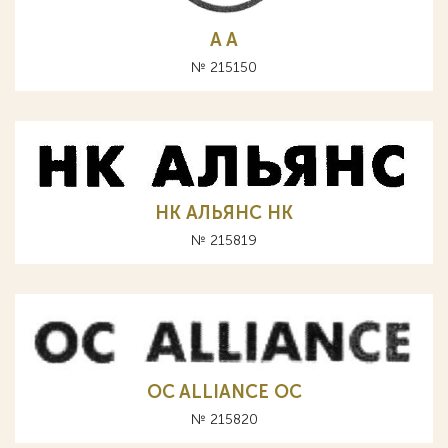
A А
№ 215150
НК АЛЬЯНС HK
№ 215819
OC ALLIANCE ОС
№ 215820