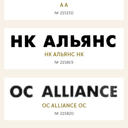
A А
№ 215150
НК АЛЬЯНС HK
№ 215819
OC ALLIANCE ОС
№ 215820