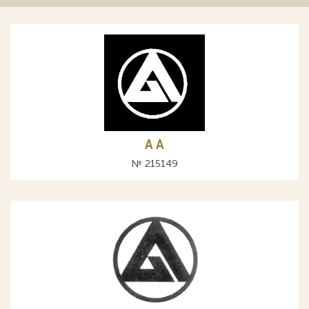
A А
№ 215149