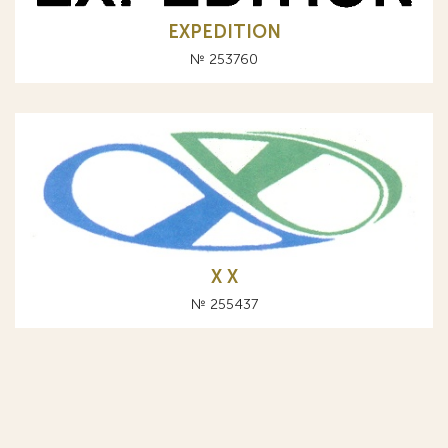
EXPEDITION
№ 253760
Х X
№ 255437