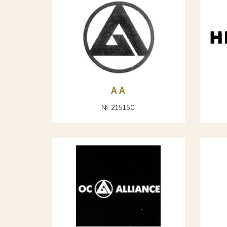
A А
№ 215150