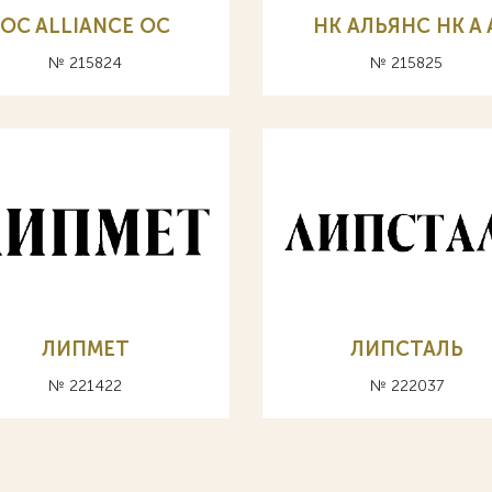
OC ALLIANCE ОС
НК АЛЬЯНС HK A 
№ 215824
№ 215825
ЛИПМЕТ
ЛИПСТАЛЬ
№ 221422
№ 222037