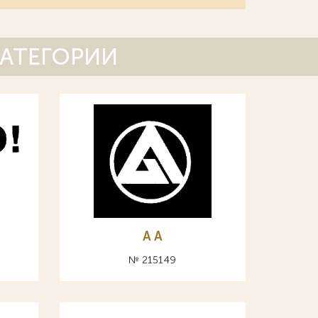
КАТЕГОРИИ
A А
№ 215149