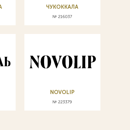
А
ЧУКОККАЛА
№ 216037
NOVOLIP
№ 223379