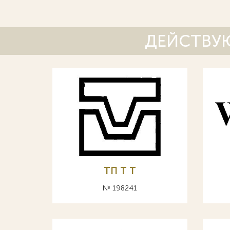
ДЕЙСТВУЮ
ТП Т T
№ 198241