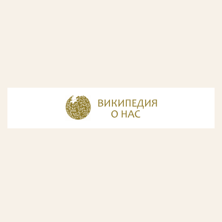
© Разработка и дизайн сайта
ООО «ИнфоДизайн»
, 2011—2026
© Фирма патентных поверенных ООО «Союзпатент»,
2018.
Годы образования Союзпатента совпали с периодом
расцвета искусства Русского Авангарда. Чтобы передать