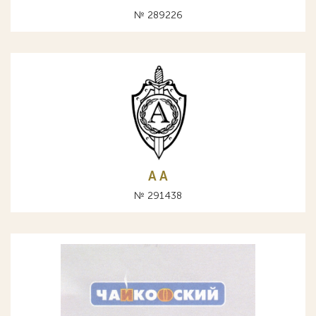
№ 289226
A А
№ 291438