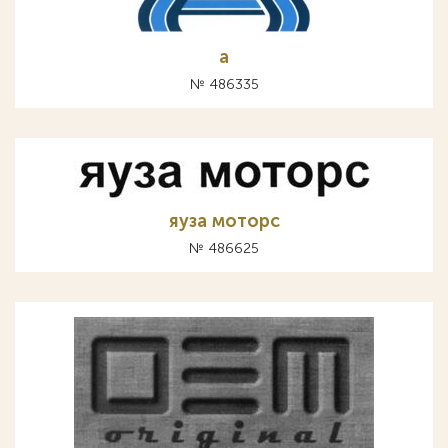
а
№ 486335
яуза моторс
№ 486625