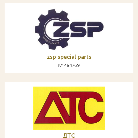
zsp special parts
№ 484769
ДТС