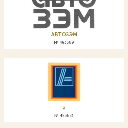
АВТОЗЭМ
№ 483569
а
№ 483681