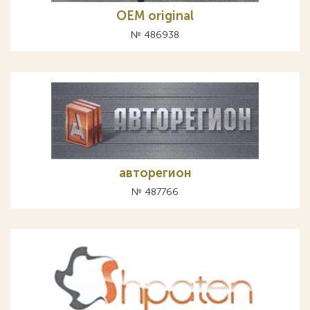
OEM original
№ 486938
авторегион
№ 487766