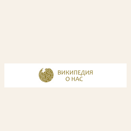
© Разработка и дизайн сайта
ООО «ИнфоДизайн»
, 2011—2026
© Фирма патентных поверенных ООО «Союзпатент»,
2018.