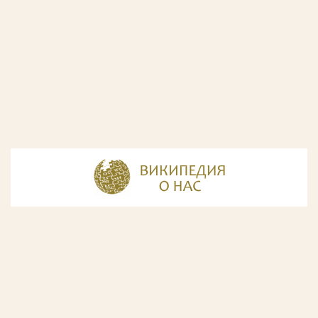
© Разработка и дизайн сайта
ООО «ИнфоДизайн»
, 2011—2026
© Фирма патентных поверенных ООО «Союзпатент»,
2018.