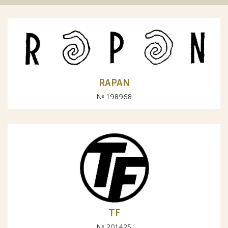
RAPAN
№ 198968
TF
№ 201425