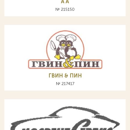
A А
№ 215150
ГВИН & ПИН
№ 217417