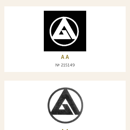
A А
№ 215149