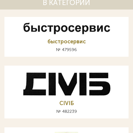
В КАТЕГОРИИ
быстросервис
№ 479596
CIVIБ
№ 482239