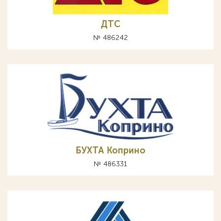
ДТС
№ 486242
БУХТА Коприно
№ 486331