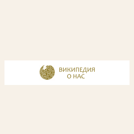
© Разработка и дизайн сайта
ООО «ИнфоДизайн»
, 2011—2026
© Фирма патентных поверенных ООО «Союзпатент»,
2018.
Годы образования Союзпатента совпали с периодом