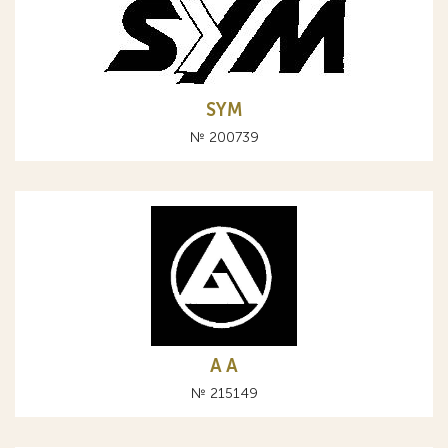
SYM
№ 200739
A А
№ 215149