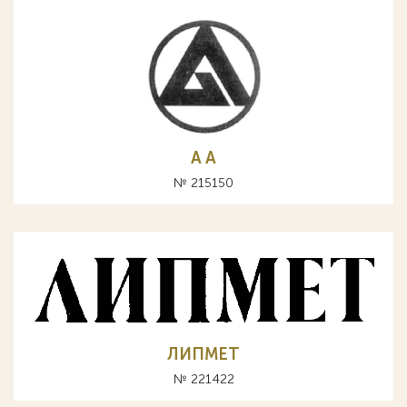
A А
№ 215150
ЛИПМЕТ
№ 221422