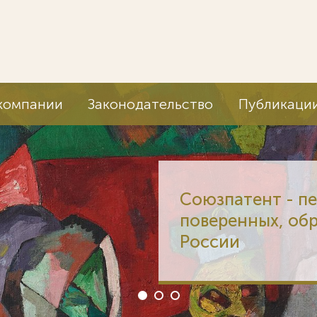
компании
Законодательство
Публикаци
Союзпатент - п
поверенных, об
России