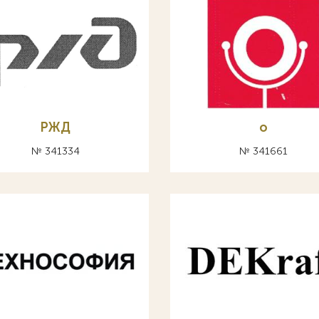
РЖД
о
№ 341334
№ 341661