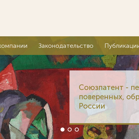
компании
Законодательство
Публикаци
Союзпатент - п
поверенных, об
России