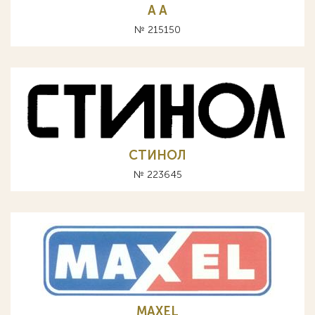
A А
№ 215150
СТИНОЛ
№ 223645
MAXEL