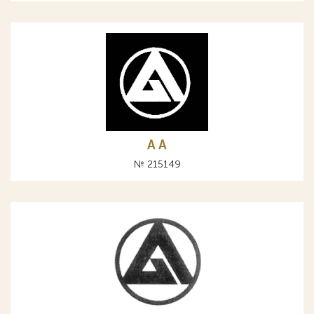
A А
№ 215149