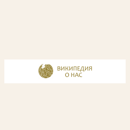
© Разработка и дизайн сайта
ООО «ИнфоДизайн»
, 2011—2026
© Фирма патентных поверенных ООО «Союзпатент»,
2018.