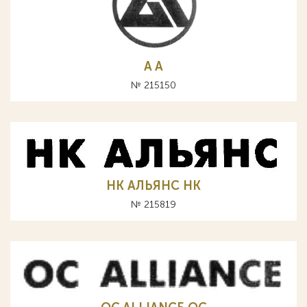
A А
№ 215150
НК АЛЬЯНС HK
№ 215819