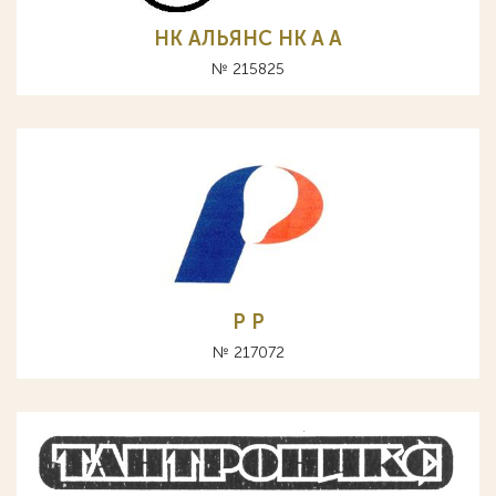
НК АЛЬЯНС HK A А
№ 215825
Р P
№ 217072