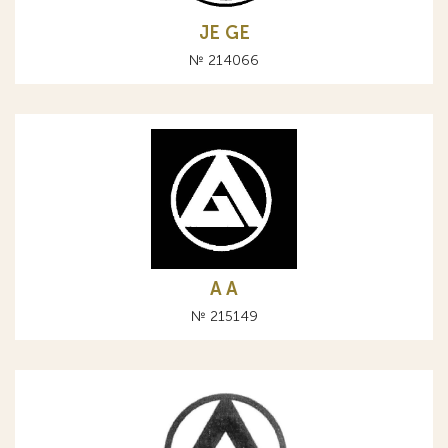
JE GE
№ 214066
A А
№ 215149