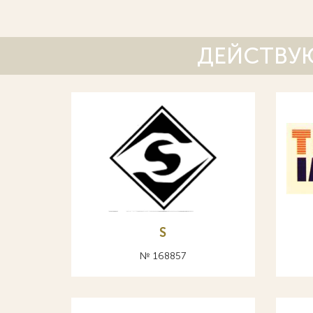
ДЕЙСТВУЮ
S
№ 168857