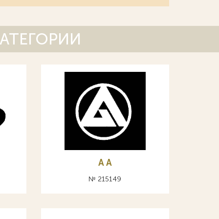
КАТЕГОРИИ
A А
№ 215149