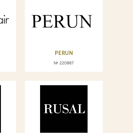
PERUN
№ 220887