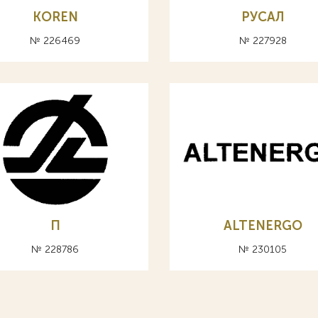
KOREN
РУСАЛ
№ 226469
№ 227928
П
ALTENERGO
№ 228786
№ 230105