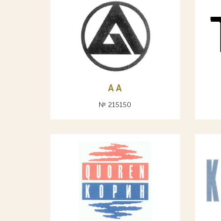
A А
№ 215150