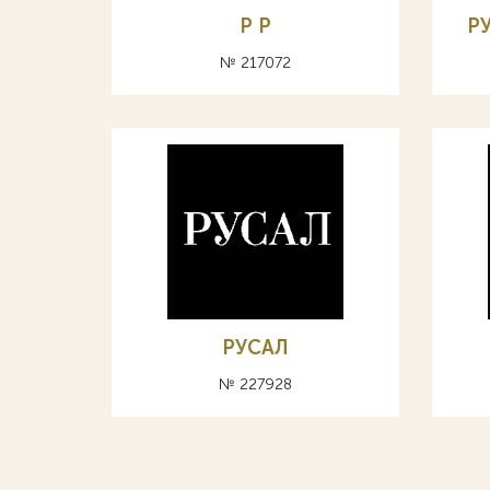
Р P
Р
№ 217072
РУСАЛ
№ 227928