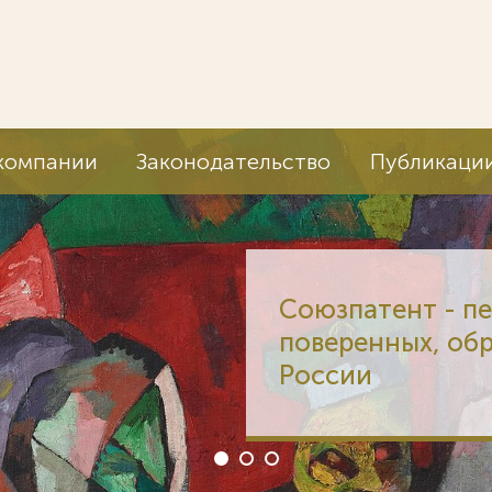
компании
Законодательство
Публикаци
Союзпатент - п
поверенных, об
России