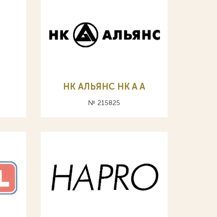
НК АЛЬЯНС HK A А
№ 215825