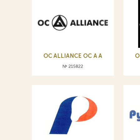
OC ALLIANCE ОС A А
O
№ 215822