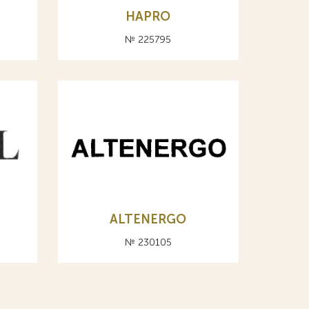
HAPRO
№ 225795
ALTENERGO
№ 230105