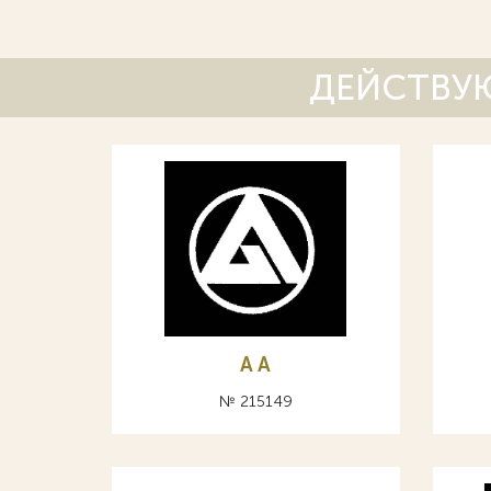
ДЕЙСТВУЮ
A А
№ 215149