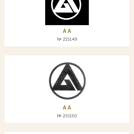
A А
№ 215149
A А
№ 215150