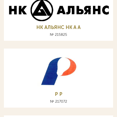
НК АЛЬЯНС HK A А
№ 215825
Р P
№ 217072