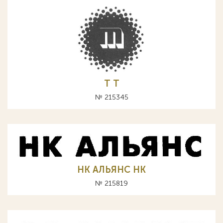
Т T
№ 215345
НК АЛЬЯНС HK
№ 215819