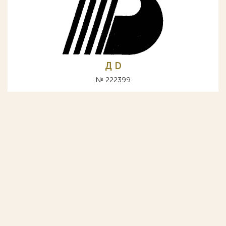
Д D
№ 222399