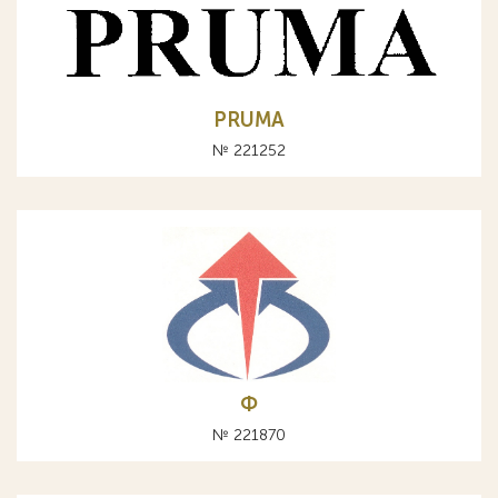
PRUMA
№ 221252
Ф
№ 221870