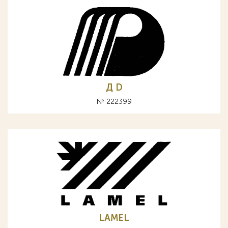
Д D
№ 222399
LAMEL