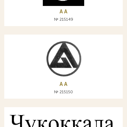
A А
№ 215149
A А
№ 215150