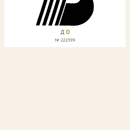
Д D
№ 222399