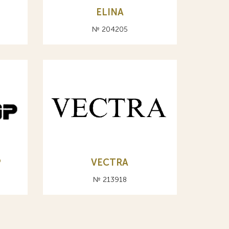
ELINA
№ 204205
Р
VECTRA
№ 213918