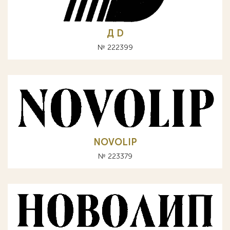
Д D
№ 222399
NOVOLIP
№ 223379