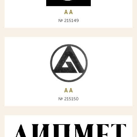
A А
№ 215149
A А
№ 215150