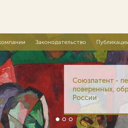
компании
Законодательство
Публикаци
Союзпатент - п
поверенных, об
России