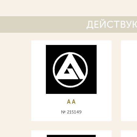
ДЕЙСТВУЮ
A А
№ 215149