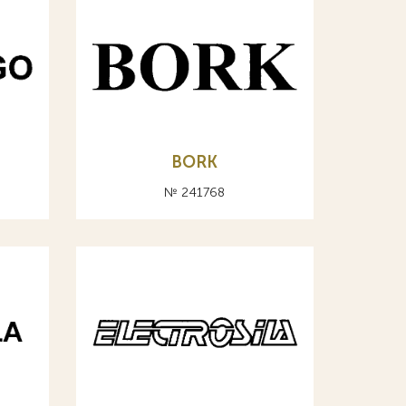
BORK
№ 241768