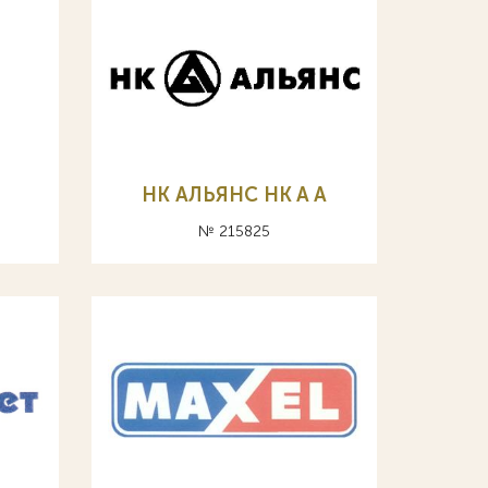
НК АЛЬЯНС HK A А
№ 215825