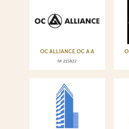
OC ALLIANCE ОС A А
O
№ 215822