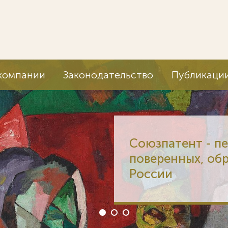
компании
Законодательство
Публикаци
Союзпате
поверенн
России