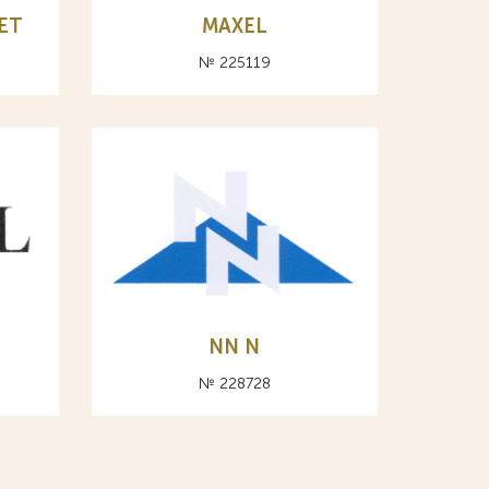
ET
MAXEL
№ 225119
NN N
№ 228728