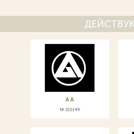
ДЕЙСТВУЮ
A А
№ 215149