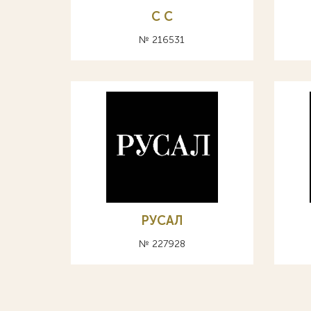
С C
№ 216531
РУСАЛ
№ 227928