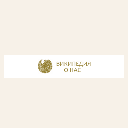
© Разработка и дизайн сайта
ООО «ИнфоДизайн»
, 2011—2026
© Фирма патентных поверенных ООО «Союзпатент»,
2018.
Годы образования Союзпатента совпали с периодом