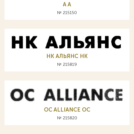
A А
№ 215150
НК АЛЬЯНС HK
№ 215819
OC ALLIANCE ОС
№ 215820