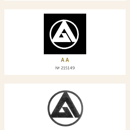
A А
№ 215149