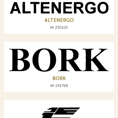
ALTENERGO
№ 230105
BORK
№ 241768