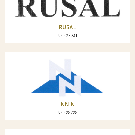
RUSAL
№ 227931
NN N
№ 228728