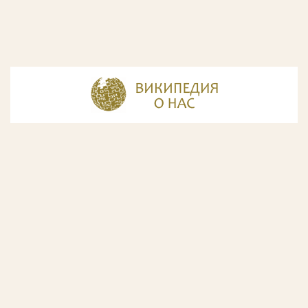
© Разработка и дизайн сайта
ООО «ИнфоДизайн»
, 2011—2026
© Фирма патентных поверенных ООО «Союзпатент»,
2018.
Годы образования Союзпатента совпали с периодом
расцвета искусства Русского Авангарда. Чтобы передать
дух той эпохи, мы использовали в дизайне нашего сайта
картины данного направления. Мы выражаем признательность
Государственной Третьяковской галерее за любезно предоставленную
возможность использовать следующие картины Аристарха Лентулова:
1. Собор Василия Блаженного; 2. Звон (Колокольня Ивана Великого); 3.
Ворота с башней. Новый Иерусалим; 4. Тверской бульвар