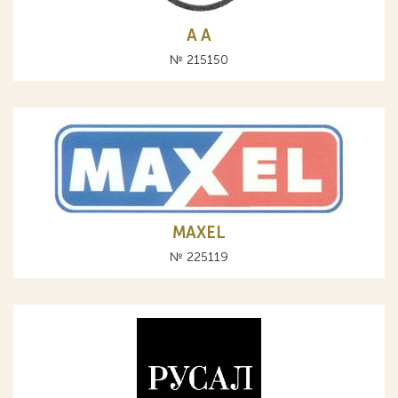
A А
№ 215150
MAXEL
№ 225119