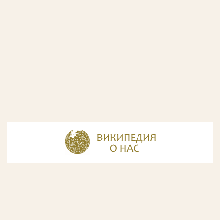
© Разработка и дизайн сайта
ООО «ИнфоДизайн»
, 2011—2026
© Фирма патентных поверенных ООО «Союзпатент»,
2018.