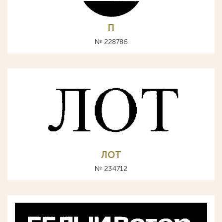
П
№ 228786
ЛОТ
№ 234712