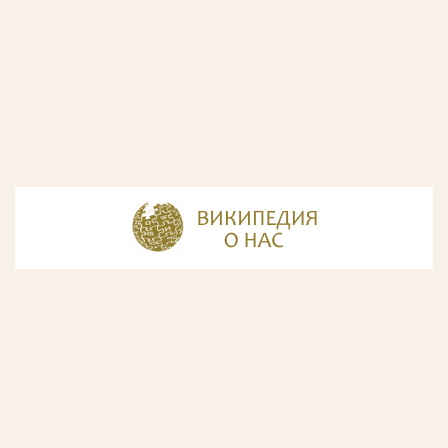
© Разработка и дизайн сайта
ООО «ИнфоДизайн»
, 2011—2026
© Фирма патентных поверенных ООО «Союзпатент»,
2018.
Годы образования Союзпатента совпали с периодом
расцвета искусства Русского Авангарда. Чтобы передать