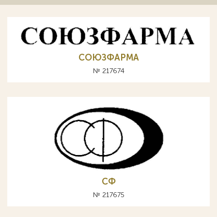
СОЮЗФАРМА
№ 217674
СФ
№ 217675