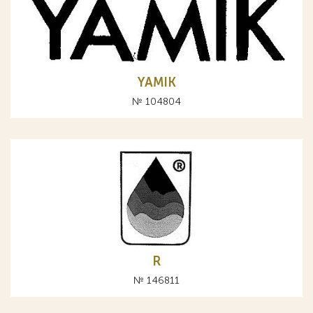
YAMIK
№ 104804
R
№ 146811