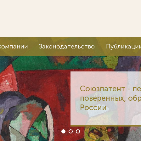
компании
Законодательство
Публикаци
Союзпатент - п
поверенных, об
России