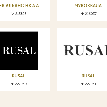
НК АЛЬЯНС HK A А
ЧУКОККАЛА
№ 215825
№ 216037
RUSAL
RUSAL
№ 227930
№ 227931