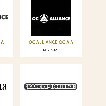
 А
OC ALLIANCE ОС A А
№ 215823