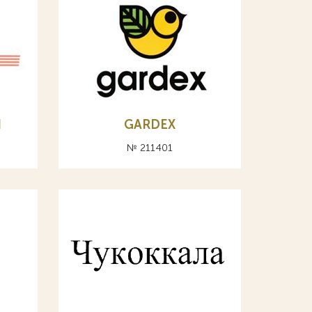
N
GARDEX
№ 211401