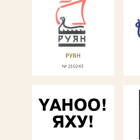
РУЯН
№ 210243