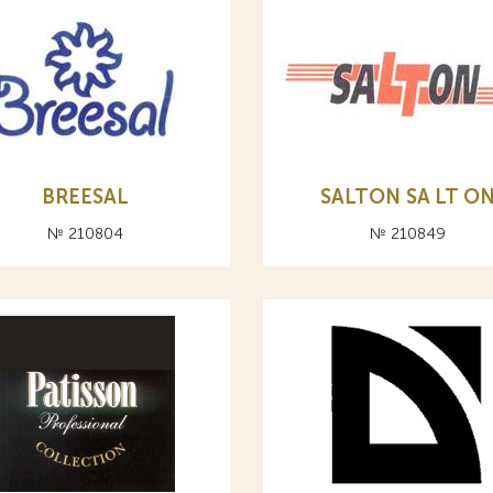
BREESAL
SALTON SA LT O
№ 210804
№ 210849