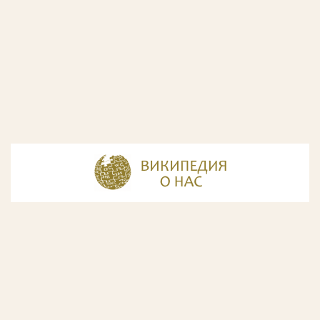
© Разработка и дизайн сайта
ООО «ИнфоДизайн»
, 2011—2026
© Фирма патентных поверенных ООО «Союзпатент»,
2018.
Годы образования Союзпатента совпали с периодом