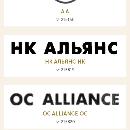
A А
№ 215150
НК АЛЬЯНС HK
№ 215819
OC ALLIANCE ОС
№ 215820