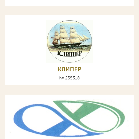
КЛИПЕР
№ 255318