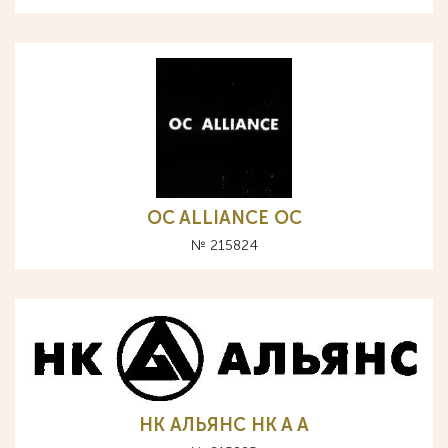
OC ALLIANCE ОС
№ 215824
НК АЛЬЯНС HK A А